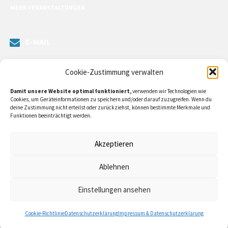
MEHR VERANSTALTUNGEN
E-MAIL
Senden Sie uns eine Nachricht. Sie können unsere ILE-Managerin
Cookie-Zustimmung verwalten
kontaktieren oder direkt an unsere Bürgermeister/in schreiben.
Damit unsere Website optimal funktioniert,
verwenden wir Technologien wie
Klicken Sie
hier…
Cookies, um Geräteinformationen zu speichern und/oder darauf zuzugreifen. Wenn du
deine Zustimmung nicht erteilst oder zurückziehst, können bestimmte Merkmale und
Funktionen beeinträchtigt werden.
RECHTLICHE INFORMATIONEN
Akzeptieren
Impressum
Ablehnen
Datenschutzerklärung
Einstellungen ansehen
Cookie-Richtlinie (EU)
Cookie-Richtlinie
Datenschutzerklärung
Impressum & Datenschutzerklärung