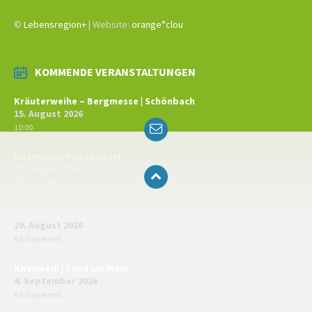
©
Lebensregion+
| Website:
orange°clou
KOMMENDE VERANSTALTUNGEN
Kräuterweihe – Bergmesse | Schönbach
15. August 2026
Email
10:00
Kirchweih | Priesendorf
27. August 2026
All-day event
Feuerwehrverein Sommerfest | Gleisenau
29. August 2026
All-day event
Kirchweih | Sand am Main
4. September 2026
All-day event