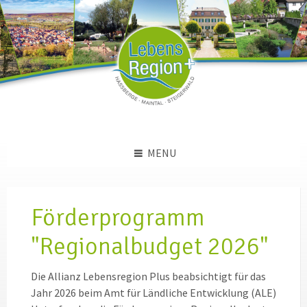
Skip
Skip
Skip
to
to
to
content
left
footer
sidebar
MENU
Förderprogramm
"Regionalbudget 2026"
Die Allianz Lebensregion Plus beabsichtigt für das
Jahr 2026 beim Amt für Ländliche Entwicklung (ALE)