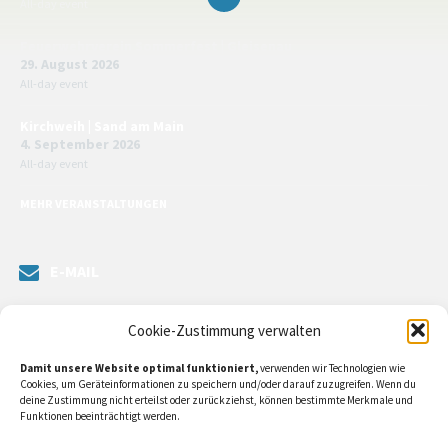
All-day event
Feuerwehrverein Sommerfest | Gleisenau
29. August 2026
All-day event
Kirchweih | Sand am Main
4. September 2026
All-day event
MEHR VERANSTALTUNGEN
E-MAIL
Senden Sie uns eine Nachricht. Sie können unsere ILE-Managerin
Cookie-Zustimmung verwalten
kontaktieren oder direkt an unsere Bürgermeister/in schreiben.
Damit unsere Website optimal funktioniert,
verwenden wir Technologien wie
Klicken Sie
hier…
Cookies, um Geräteinformationen zu speichern und/oder darauf zuzugreifen. Wenn du
deine Zustimmung nicht erteilst oder zurückziehst, können bestimmte Merkmale und
Funktionen beeinträchtigt werden.