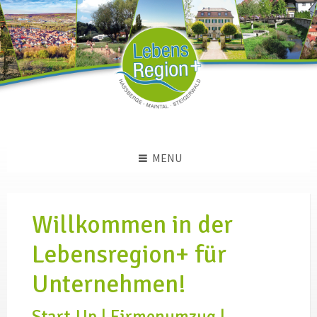
Skip
Skip
Skip
to
to
to
content
left
footer
sidebar
MENU
Willkommen in der
Lebensregion+ für
Unternehmen!
Start-Up | Firmenumzug |