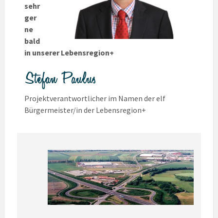
sehr
ger
ne
bald
in unserer Lebensregion+
Projektverantwortlicher im Namen der elf
Bürgermeister/in der Lebensregion+