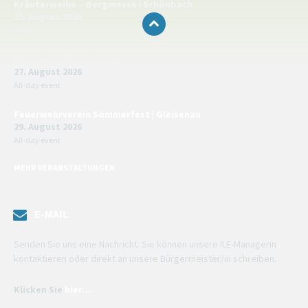
Kräuterweihe – Bergmesse | Schönbach
15. August 2026
10:00
Kirchweih | Priesendorf
27. August 2026
All-day event
Feuerwehrverein Sommerfest | Gleisenau
29. August 2026
All-day event
MEHR VERANSTALTUNGEN
E-MAIL
Senden Sie uns eine Nachricht. Sie können unsere ILE-Managerin
kontaktieren oder direkt an unsere Bürgermeister/in schreiben.
Klicken Sie
hier…