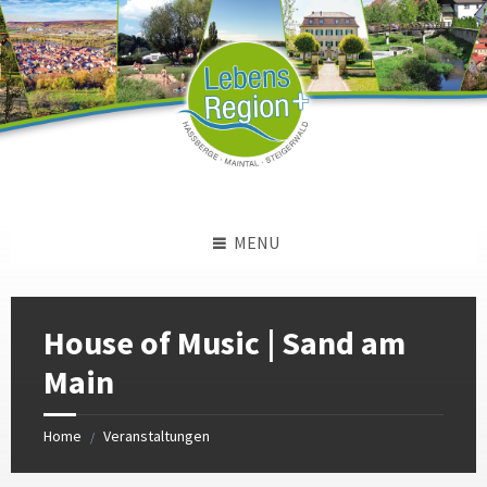
Skip
Skip
Skip
to
to
to
content
left
footer
sidebar
MENU
House of Music | Sand am
Main
Home
Veranstaltungen
/