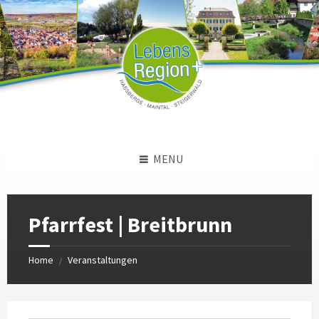
Skip
Skip
Skip
to
to
to
content
left
footer
sidebar
MENU
Pfarrfest | Breitbrunn
Home
Veranstaltungen
/