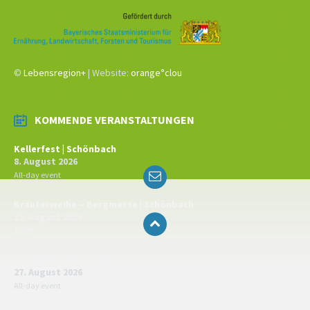
©
Lebensregion+
| Website:
orange°clou
KOMMENDE VERANSTALTUNGEN
Kellerfest | Schönbach
8. August 2026
Email
All-day event
Kräuterweihe – Bergmesse | Schönbach
15. August 2026
10:00
Kirchweih | Priesendorf
27. August 2026
All-day event