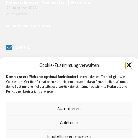
Feuerwehrverein Sommerfest | Gleisenau
29. August 2026
All-day event
MEHR VERANSTALTUNGEN
E-MAIL
Senden Sie uns eine Nachricht. Sie können unsere ILE-Managerin
Cookie-Zustimmung verwalten
kontaktieren oder direkt an unsere Bürgermeister/in schreiben.
Damit unsere Website optimal funktioniert,
verwenden wir Technologien wie
Klicken Sie
hier…
Cookies, um Geräteinformationen zu speichern und/oder darauf zuzugreifen. Wenn du
deine Zustimmung nicht erteilst oder zurückziehst, können bestimmte Merkmale und
Funktionen beeinträchtigt werden.
RECHTLICHE INFORMATIONEN
Akzeptieren
Impressum
Ablehnen
Datenschutzerklärung
Einstellungen ansehen