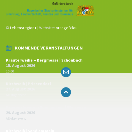
©
Lebensregion+
| Website:
orange°clou
KOMMENDE VERANSTALTUNGEN
Kräuterweihe – Bergmesse | Schönbach
15. August 2026
Email
10:00
Kirchweih | Priesendorf
27. August 2026
All-day event
Feuerwehrverein Sommerfest | Gleisenau
29. August 2026
All-day event
Kirchweih | Sand am Main