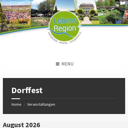
Skip
Skip
Skip
to
to
to
content
left
footer
sidebar
MENU
Dorffest
Home
Veranstaltungen
/
August 2026