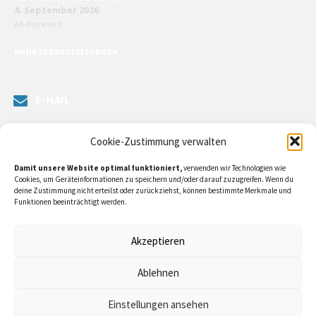
4. September 2026
All-day event
MEHR VERANSTALTUNGEN
E-MAIL
Senden Sie uns eine Nachricht. Sie können unsere ILE-Managerin
Cookie-Zustimmung verwalten
kontaktieren oder direkt an unsere Bürgermeister/in schreiben.
Damit unsere Website optimal funktioniert,
verwenden wir Technologien wie
Klicken Sie
hier…
Cookies, um Geräteinformationen zu speichern und/oder darauf zuzugreifen. Wenn du
deine Zustimmung nicht erteilst oder zurückziehst, können bestimmte Merkmale und
Funktionen beeinträchtigt werden.
RECHTLICHE INFORMATIONEN
Akzeptieren
Impressum
Ablehnen
Datenschutzerklärung
Einstellungen ansehen