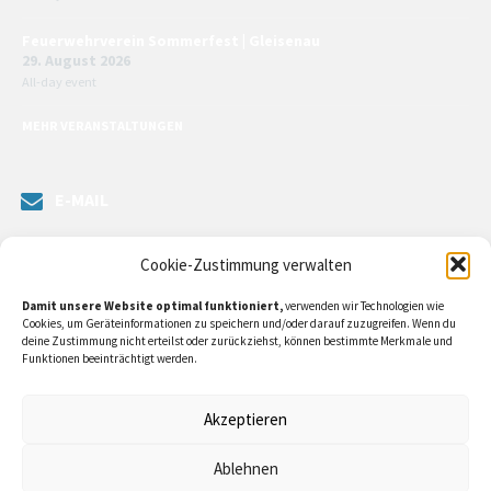
Feuerwehrverein Sommerfest | Gleisenau
29. August 2026
All-day event
MEHR VERANSTALTUNGEN
E-MAIL
Senden Sie uns eine Nachricht. Sie können unsere ILE-Managerin
Cookie-Zustimmung verwalten
kontaktieren oder direkt an unsere Bürgermeister/in schreiben.
Damit unsere Website optimal funktioniert,
verwenden wir Technologien wie
Klicken Sie
hier…
Cookies, um Geräteinformationen zu speichern und/oder darauf zuzugreifen. Wenn du
deine Zustimmung nicht erteilst oder zurückziehst, können bestimmte Merkmale und
Funktionen beeinträchtigt werden.
RECHTLICHE INFORMATIONEN
Akzeptieren
Impressum
Ablehnen