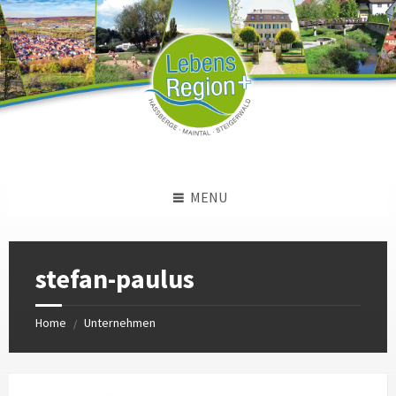
Skip
Skip
Skip
to
to
to
content
left
footer
sidebar
MENU
stefan-paulus
Home
Unternehmen
/