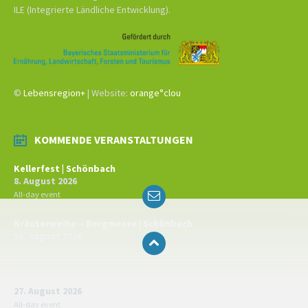
ILE (Integrierte Ländliche Entwicklung).
©
Lebensregion+
| Website:
orange°clou
KOMMENDE VERANSTALTUNGEN
Kellerfest | Schönbach
8. August 2026
Email
All-day event
Kräuterweihe – Bergmesse | Schönbach
15. August 2026
10:00
Kirchweih | Priesendorf
27. August 2026
All-day event