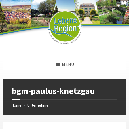
Skip
Skip
Skip
to
to
to
content
left
footer
sidebar
MENU
bgm-paulus-knetzgau
Home
Unternehmen
/