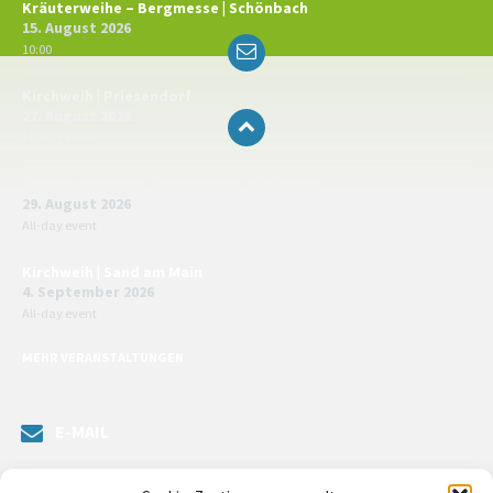
Kräuterweihe – Bergmesse | Schönbach
15. August 2026
Email
10:00
Kirchweih | Priesendorf
27. August 2026
All-day event
Feuerwehrverein Sommerfest | Gleisenau
29. August 2026
All-day event
Kirchweih | Sand am Main
4. September 2026
All-day event
MEHR VERANSTALTUNGEN
E-MAIL
Senden Sie uns eine Nachricht. Sie können unsere ILE-Managerin