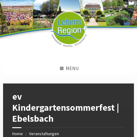
Skip
Skip
Skip
to
to
to
content
left
footer
sidebar
MENU
ev
Kindergartensommerfest |
Ebelsbach
Home
Veranstaltungen
/