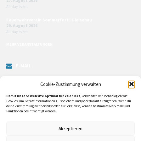
27. August 2026
All-day event
Feuerwehrverein Sommerfest | Gleisenau
29. August 2026
All-day event
MEHR VERANSTALTUNGEN
E-MAIL
Senden Sie uns eine Nachricht. Sie können unsere ILE-Managerin
Cookie-Zustimmung verwalten
kontaktieren oder direkt an unsere Bürgermeister/in schreiben.
Damit unsere Website optimal funktioniert,
verwenden wir Technologien wie
Klicken Sie
hier…
Cookies, um Geräteinformationen zu speichern und/oder darauf zuzugreifen. Wenn du
deine Zustimmung nicht erteilst oder zurückziehst, können bestimmte Merkmale und
Funktionen beeinträchtigt werden.
RECHTLICHE INFORMATIONEN
Akzeptieren
Impressum