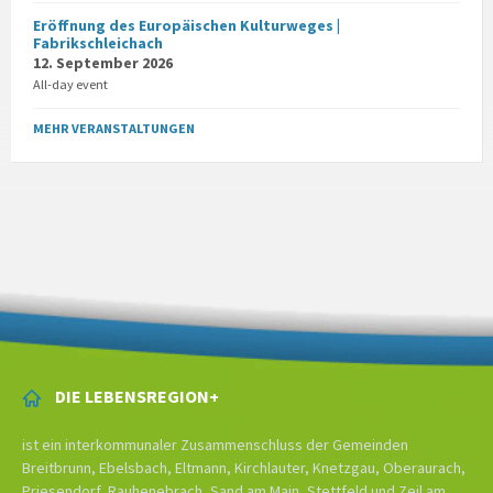
Eröffnung des Europäischen Kulturweges |
Fabrikschleichach
12. September 2026
All-day event
MEHR VERANSTALTUNGEN
DIE LEBENSREGION+
ist ein interkommunaler Zusammenschluss der Gemeinden
Breitbrunn, Ebelsbach, Eltmann, Kirchlauter, Knetzgau, Oberaurach,
Priesendorf, Rauhenebrach, Sand am Main, Stettfeld und Zeil am