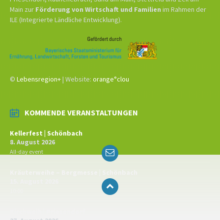
Main zur
Förderung von Wirtschaft und Familien
im Rahmen der
ILE (Integrierte Ländliche Entwicklung).
©
Lebensregion+
| Website:
orange°clou
KOMMENDE VERANSTALTUNGEN
Kellerfest | Schönbach
8. August 2026
Email
All-day event
Kräuterweihe – Bergmesse | Schönbach
15. August 2026
10:00
Kirchweih | Priesendorf