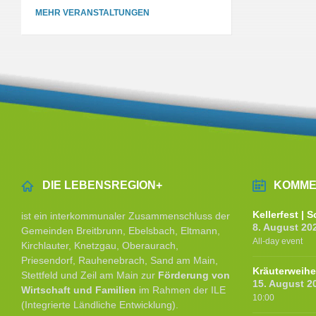
MEHR VERANSTALTUNGEN
DIE LEBENSREGION+
KOMME
Kellerfest |
ist ein interkommunaler Zusammenschluss der
8. August 20
Gemeinden Breitbrunn, Ebelsbach, Eltmann,
All-day event
Kirchlauter, Knetzgau, Oberaurach,
Priesendorf, Rauhenebrach, Sand am Main,
Kräuterweih
Stettfeld und Zeil am Main zur
Förderung von
15. August 2
Wirtschaft und Familien
im Rahmen der ILE
10:00
(Integrierte Ländliche Entwicklung).