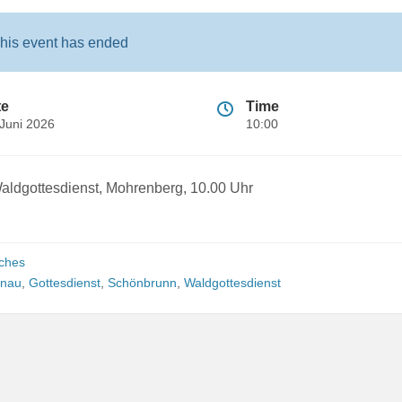
his event has ended
te
Time
 Juni 2026
10:00
aldgottesdienst, Mohrenberg, 10.00 Uhr
iches
enau
,
Gottesdienst
,
Schönbrunn
,
Waldgottesdienst