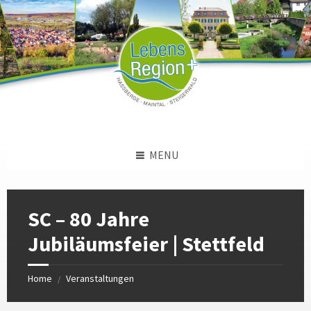
Skip
Skip
Skip
to
to
to
content
left
footer
sidebar
MENU
SC – 80 Jahre
Jubiläumsfeier | Stettfeld
Home
Veranstaltungen
/