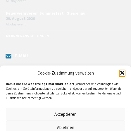
All-day event
Feuerwehrverein Sommerfest | Gleisenau
29. August 2026
All-day event
MEHR VERANSTALTUNGEN
E-MAIL
Senden Sie uns eine Nachricht. Sie können unsere ILE-Managerin
Cookie-Zustimmung verwalten
kontaktieren oder direkt an unsere Bürgermeister/in schreiben.
Damit unsere Website optimal funktioniert,
verwenden wir Technologien wie
Klicken Sie
hier…
Cookies, um Geräteinformationen zu speichern und/oder darauf zuzugreifen. Wenn du
deine Zustimmung nicht erteilst oder zurückziehst, können bestimmte Merkmale und
Funktionen beeinträchtigt werden.
RECHTLICHE INFORMATIONEN
Akzeptieren
Impressum
Ablehnen