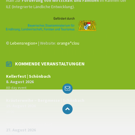
Main zur
Förderung von Wirtschaft und Familien
im Rahmen der
ILE (Integrierte Ländliche Entwicklung).
©
Lebensregion+
| Website:
orange°clou
KOMMENDE VERANSTALTUNGEN
Kellerfest | Schönbach
8. August 2026
Email
All-day event
Kräuterweihe – Bergmesse | Schönbach
15. August 2026
10:00
Kirchweih | Priesendorf
27. August 2026