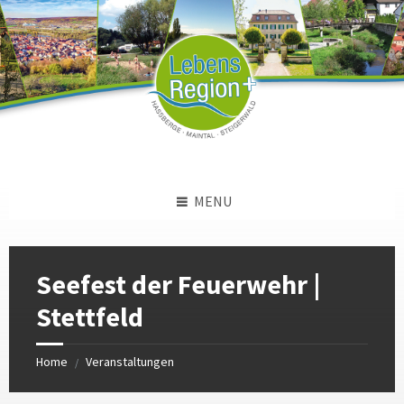
Skip
Skip
Skip
to
to
to
content
left
footer
sidebar
MENU
Seefest der Feuerwehr |
Stettfeld
Home
Veranstaltungen
/