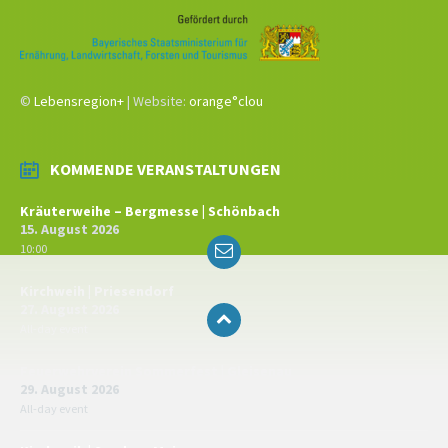
©
Lebensregion+
| Website:
orange°clou
KOMMENDE VERANSTALTUNGEN
Kräuterweihe – Bergmesse | Schönbach
15. August 2026
Email
10:00
Kirchweih | Priesendorf
27. August 2026
All-day event
Feuerwehrverein Sommerfest | Gleisenau
29. August 2026
All-day event