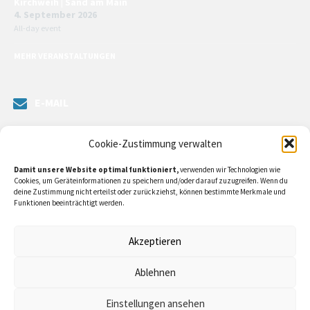
Kirchweih | Sand am Main
4. September 2026
All-day event
MEHR VERANSTALTUNGEN
E-MAIL
Senden Sie uns eine Nachricht. Sie können unsere ILE-Managerin
Cookie-Zustimmung verwalten
kontaktieren oder direkt an unsere Bürgermeister/in schreiben.
Damit unsere Website optimal funktioniert,
verwenden wir Technologien wie
Klicken Sie
hier…
Cookies, um Geräteinformationen zu speichern und/oder darauf zuzugreifen. Wenn du
deine Zustimmung nicht erteilst oder zurückziehst, können bestimmte Merkmale und
Funktionen beeinträchtigt werden.
RECHTLICHE INFORMATIONEN
Akzeptieren
Impressum
Ablehnen
Datenschutzerklärung
Einstellungen ansehen