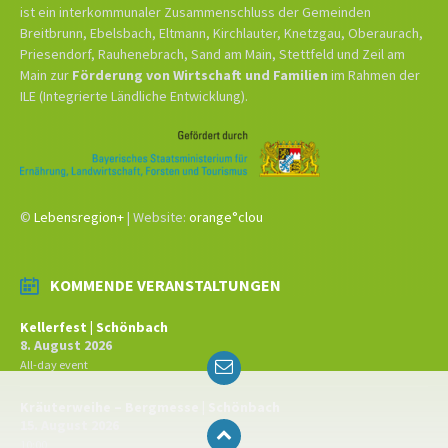
ist ein interkommunaler Zusammenschluss der Gemeinden
Breitbrunn, Ebelsbach, Eltmann, Kirchlauter, Knetzgau, Oberaurach,
Priesendorf, Rauhenebrach, Sand am Main, Stettfeld und Zeil am
Main zur
Förderung von Wirtschaft und Familien
im Rahmen der
ILE (Integrierte Ländliche Entwicklung).
©
Lebensregion+
| Website:
orange°clou
KOMMENDE VERANSTALTUNGEN
Kellerfest | Schönbach
8. August 2026
Email
All-day event
Kräuterweihe – Bergmesse | Schönbach
15. August 2026
10:00