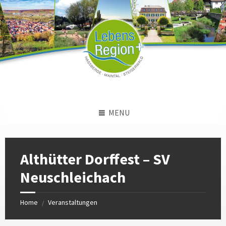
Skip
Skip
Skip
to
to
to
content
left
footer
sidebar
MENU
Althütter Dorffest – SV
Neuschleichach
Home
Veranstaltungen
/