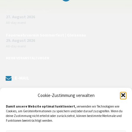
Kirchweih | Priesendorf
27. August 2026
All-day event
Feuerwehrverein Sommerfest | Gleisenau
29. August 2026
All-day event
MEHR VERANSTALTUNGEN
E-MAIL
Senden Sie uns eine Nachricht. Sie können unsere ILE-Managerin
Cookie-Zustimmung verwalten
kontaktieren oder direkt an unsere Bürgermeister/in schreiben.
Damit unsere Website optimal funktioniert,
verwenden wir Technologien wie
Klicken Sie
hier…
Cookies, um Geräteinformationen zu speichern und/oder darauf zuzugreifen. Wenn du
deine Zustimmung nicht erteilst oder zurückziehst, können bestimmte Merkmale und
Funktionen beeinträchtigt werden.
RECHTLICHE INFORMATIONEN