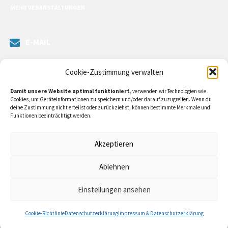
MEHR VERANSTALTUNGEN
E-MAIL
Senden Sie uns eine Nachricht. Sie können unsere ILE-Managerin
Cookie-Zustimmung verwalten
kontaktieren oder direkt an unsere Bürgermeister/in schreiben.
Damit unsere Website optimal funktioniert,
verwenden wir Technologien wie
Klicken Sie
hier…
Cookies, um Geräteinformationen zu speichern und/oder darauf zuzugreifen. Wenn du
deine Zustimmung nicht erteilst oder zurückziehst, können bestimmte Merkmale und
Funktionen beeinträchtigt werden.
RECHTLICHE INFORMATIONEN
Akzeptieren
Impressum
Ablehnen
Datenschutzerklärung
Einstellungen ansehen
Cookie-Richtlinie (EU)
Cookie-Richtlinie
Datenschutzerklärung
Impressum & Datenschutzerklärung