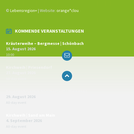
©
Lebensregion+
| Website:
orange°clou
KOMMENDE VERANSTALTUNGEN
Kräuterweihe – Bergmesse | Schönbach
15. August 2026
Email
10:00
Kirchweih | Priesendorf
27. August 2026
All-day event
Feuerwehrverein Sommerfest | Gleisenau
29. August 2026
All-day event
Kirchweih | Sand am Main
4. September 2026
All-day event