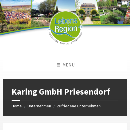
Skip
Skip
Skip
to
to
to
content
left
footer
sidebar
MENU
Karing GmbH Priesendorf
Home
Unternehmen
Zufriedene Unternehmen
/
/