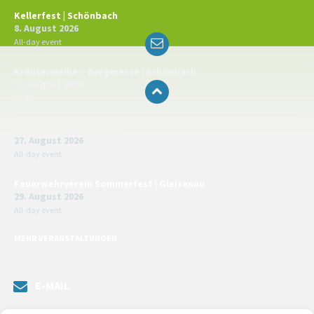
Kellerfest | Schönbach
8. August 2026
Email
All-day event
Kräuterweihe – Bergmesse | Schönbach
15. August 2026
10:00
Kirchweih | Priesendorf
27. August 2026
All-day event
Feuerwehrverein Sommerfest | Gleisenau
29. August 2026
All-day event
MEHR VERANSTALTUNGEN
E-MAIL