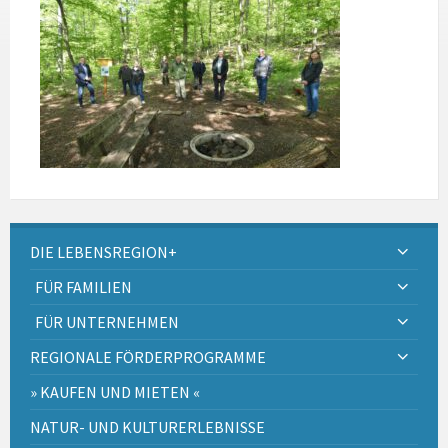
DIE LEBENSREGION+
FÜR FAMILIEN
FÜR UNTERNEHMEN
REGIONALE FÖRDERPROGRAMME
» KAUFEN UND MIETEN «
NATUR- UND KULTURERLEBNISSE