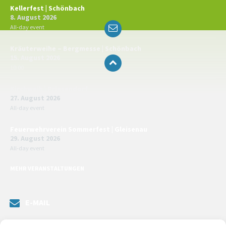
Kellerfest | Schönbach
8. August 2026
Email
All-day event
Kräuterweihe – Bergmesse | Schönbach
15. August 2026
10:00
Kirchweih | Priesendorf
27. August 2026
All-day event
Feuerwehrverein Sommerfest | Gleisenau
29. August 2026
All-day event
MEHR VERANSTALTUNGEN
E-MAIL
Senden Sie uns eine Nachricht. Sie können unsere ILE-Managerin