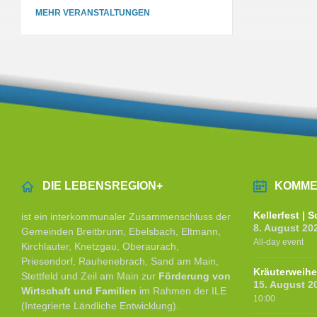
MEHR VERANSTALTUNGEN
DIE LEBENSREGION+
KOMME
Kellerfest |
ist ein interkommunaler Zusammenschluss der
8. August 20
Gemeinden Breitbrunn, Ebelsbach, Eltmann,
All-day event
Kirchlauter, Knetzgau, Oberaurach,
Priesendorf, Rauhenebrach, Sand am Main,
Kräuterweih
Stettfeld und Zeil am Main zur
Förderung von
15. August 2
Wirtschaft und Familien
im Rahmen der ILE
10:00
(Integrierte Ländliche Entwicklung).