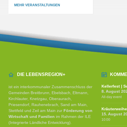
MEHR VERANSTALTUNGEN
DIE LEBENSREGION+
KOMME
Kellerfest |
ist ein interkommunaler Zusammenschluss der
8. August 20
Gemeinden Breitbrunn, Ebelsbach, Eltmann,
All-day event
Kirchlauter, Knetzgau, Oberaurach,
Priesendorf, Rauhenebrach, Sand am Main,
Kräuterweih
Stettfeld und Zeil am Main zur
Förderung von
15. August 2
Wirtschaft und Familien
im Rahmen der ILE
10:00
(Integrierte Ländliche Entwicklung).