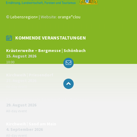
©
Lebensregion+
| Website:
orange°clou
KOMMENDE VERANSTALTUNGEN
Kräuterweihe – Bergmesse | Schönbach
15. August 2026
Email
10:00
Kirchweih | Priesendorf
27. August 2026
All-day event
Feuerwehrverein Sommerfest | Gleisenau
29. August 2026
All-day event
Kirchweih | Sand am Main
4. September 2026
All-day event