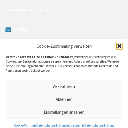
MEHR VERANSTALTUNGEN
E-MAIL
Senden Sie uns eine Nachricht. Sie können unsere ILE-Managerin
Cookie-Zustimmung verwalten
kontaktieren oder direkt an unsere Bürgermeister/in schreiben.
Damit unsere Website optimal funktioniert,
verwenden wir Technologien wie
Klicken Sie
hier…
Cookies, um Geräteinformationen zu speichern und/oder darauf zuzugreifen. Wenn du
deine Zustimmung nicht erteilst oder zurückziehst, können bestimmte Merkmale und
Funktionen beeinträchtigt werden.
RECHTLICHE INFORMATIONEN
Akzeptieren
Impressum
Ablehnen
Datenschutzerklärung
Einstellungen ansehen
Cookie-Richtlinie (EU)
Cookie-Richtlinie
Datenschutzerklärung
Impressum & Datenschutzerklärung