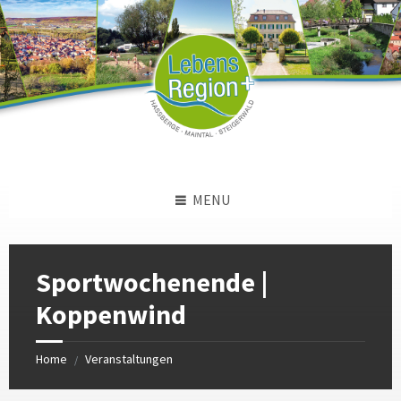
Skip
Skip
Skip
to
to
to
content
left
footer
sidebar
MENU
Sportwochenende |
Koppenwind
Home
Veranstaltungen
/