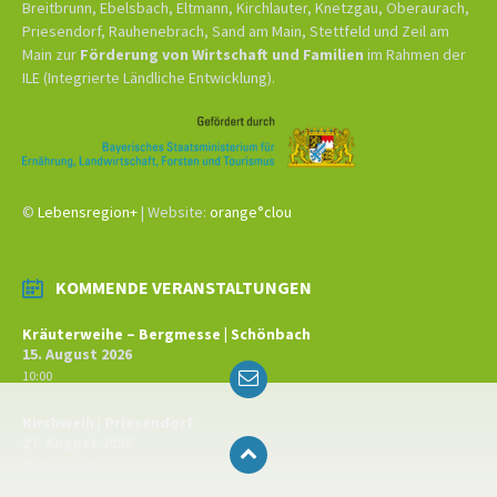
Breitbrunn, Ebelsbach, Eltmann, Kirchlauter, Knetzgau, Oberaurach,
Priesendorf, Rauhenebrach, Sand am Main, Stettfeld und Zeil am
Main zur
Förderung von Wirtschaft und Familien
im Rahmen der
ILE (Integrierte Ländliche Entwicklung).
©
Lebensregion+
| Website:
orange°clou
KOMMENDE VERANSTALTUNGEN
Kräuterweihe – Bergmesse | Schönbach
15. August 2026
Email
10:00
Kirchweih | Priesendorf
27. August 2026
All-day event