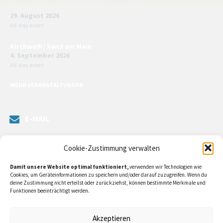
Feuerwehrverein Sommerfest | Gleisenau
29. August 2026
All-day event
Kirchweih | Sand am Main
4. September 2026
All-day event
MEHR VERANSTALTUNGEN
E-MAIL
Senden Sie uns eine Nachricht. Sie können unsere ILE-Managerin
Cookie-Zustimmung verwalten
kontaktieren oder direkt an unsere Bürgermeister/in schreiben.
Damit unsere Website optimal funktioniert,
verwenden wir Technologien wie
Klicken Sie
hier…
Cookies, um Geräteinformationen zu speichern und/oder darauf zuzugreifen. Wenn du
deine Zustimmung nicht erteilst oder zurückziehst, können bestimmte Merkmale und
Funktionen beeinträchtigt werden.
RECHTLICHE INFORMATIONEN
Akzeptieren