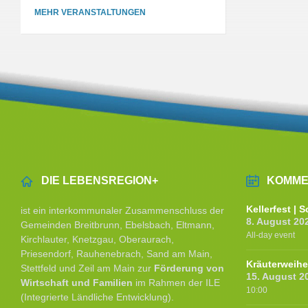
MEHR VERANSTALTUNGEN
DIE LEBENSREGION+
KOMME
Kellerfest |
ist ein interkommunaler Zusammenschluss der
8. August 20
Gemeinden Breitbrunn, Ebelsbach, Eltmann,
All-day event
Kirchlauter, Knetzgau, Oberaurach,
Priesendorf, Rauhenebrach, Sand am Main,
Kräuterweih
Stettfeld und Zeil am Main zur
Förderung von
15. August 2
Wirtschaft und Familien
im Rahmen der ILE
10:00
(Integrierte Ländliche Entwicklung).