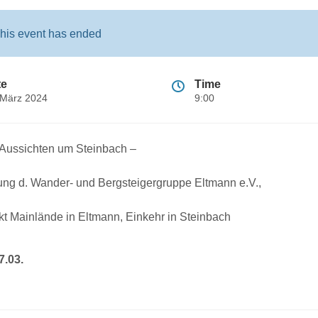
his event has ended
te
Time
 März 2024
9:00
Aussichten um Steinbach –
ng d. Wander- und Bergsteigergruppe Eltmann e.V.,
kt Mainlände in Eltmann, Einkehr in Steinbach
7.03.