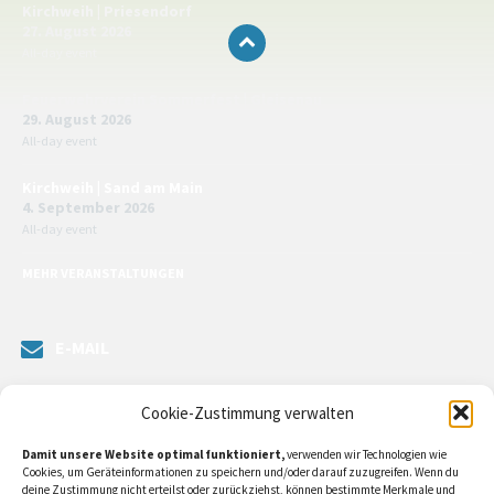
Kirchweih | Priesendorf
27. August 2026
All-day event
Feuerwehrverein Sommerfest | Gleisenau
29. August 2026
All-day event
Kirchweih | Sand am Main
4. September 2026
All-day event
MEHR VERANSTALTUNGEN
E-MAIL
Senden Sie uns eine Nachricht. Sie können unsere ILE-Managerin
Cookie-Zustimmung verwalten
kontaktieren oder direkt an unsere Bürgermeister/in schreiben.
Damit unsere Website optimal funktioniert,
verwenden wir Technologien wie
Klicken Sie
hier…
Cookies, um Geräteinformationen zu speichern und/oder darauf zuzugreifen. Wenn du
deine Zustimmung nicht erteilst oder zurückziehst, können bestimmte Merkmale und