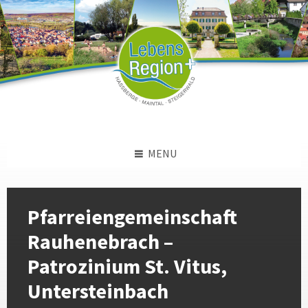
Skip
Skip
Skip
to
to
to
content
left
footer
sidebar
MENU
Pfarreiengemeinschaft
Rauhenebrach –
Patrozinium St. Vitus,
Untersteinbach