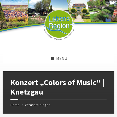
Skip
Skip
Skip
to
to
to
content
left
footer
sidebar
MENU
Konzert „Colors of Music“ |
Knetzgau
Home
Veranstaltungen
/