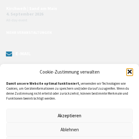
Kirchweih | Sand am Main
4. September 2026
All-day event
MEHR VERANSTALTUNGEN
E-MAIL
Senden Sie uns eine Nachricht. Sie können unsere ILE-Managerin
Cookie-Zustimmung verwalten
kontaktieren oder direkt an unsere Bürgermeister/in schreiben.
Damit unsere Website optimal funktioniert,
verwenden wir Technologien wie
Klicken Sie
hier…
Cookies, um Geräteinformationen zu speichern und/oder darauf zuzugreifen. Wenn du
deine Zustimmung nicht erteilst oder zurückziehst, können bestimmte Merkmale und
Funktionen beeinträchtigt werden.
RECHTLICHE INFORMATIONEN
Akzeptieren
Impressum
Ablehnen
Datenschutzerklärung