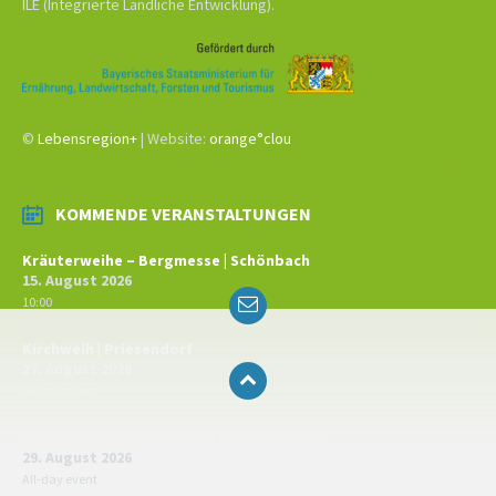
ILE (Integrierte Ländliche Entwicklung).
©
Lebensregion+
| Website:
orange°clou
KOMMENDE VERANSTALTUNGEN
Kräuterweihe – Bergmesse | Schönbach
15. August 2026
Email
10:00
Kirchweih | Priesendorf
27. August 2026
All-day event
Feuerwehrverein Sommerfest | Gleisenau
29. August 2026
All-day event