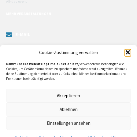
All-day event
MEHR VERANSTALTUNGEN
E-MAIL
Senden Sie uns eine Nachricht. Sie können unsere ILE-Managerin
Cookie-Zustimmung verwalten
kontaktieren oder direkt an unsere Bürgermeister/in schreiben.
Damit unsere Website optimal funktioniert,
verwenden wir Technologien wie
Klicken Sie
hier…
Cookies, um Geräteinformationen zu speichern und/oder darauf zuzugreifen. Wenn du
deine Zustimmung nicht erteilst oder zurückziehst, können bestimmte Merkmale und
Funktionen beeinträchtigt werden.
RECHTLICHE INFORMATIONEN
Akzeptieren
Impressum
Ablehnen
Datenschutzerklärung
Einstellungen ansehen
Cookie-Richtlinie (EU)