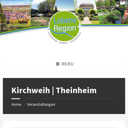
Skip
Skip
Skip
to
to
to
content
left
footer
sidebar
MENU
Kirchweih | Theinheim
Home
Veranstaltungen
/