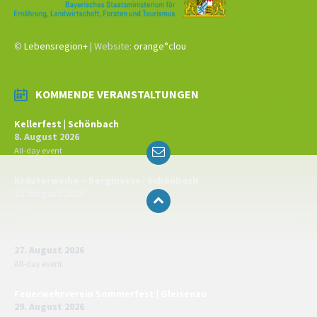
©
Lebensregion+
| Website:
orange°clou
KOMMENDE VERANSTALTUNGEN
Kellerfest | Schönbach
8. August 2026
Email
All-day event
Kräuterweihe – Bergmesse | Schönbach
15. August 2026
10:00
Kirchweih | Priesendorf
27. August 2026
All-day event
Feuerwehrverein Sommerfest | Gleisenau
29. August 2026