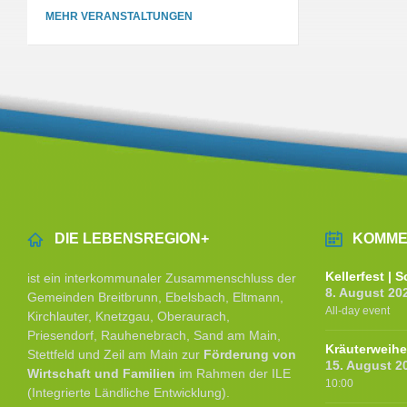
MEHR VERANSTALTUNGEN
DIE LEBENSREGION+
KOMME
Kellerfest |
ist ein interkommunaler Zusammenschluss der
8. August 20
Gemeinden Breitbrunn, Ebelsbach, Eltmann,
All-day event
Kirchlauter, Knetzgau, Oberaurach,
Priesendorf, Rauhenebrach, Sand am Main,
Kräuterweih
Stettfeld und Zeil am Main zur
Förderung von
15. August 2
Wirtschaft und Familien
im Rahmen der ILE
10:00
(Integrierte Ländliche Entwicklung).