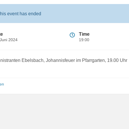
his event has ended
te
Time
 Juni 2024
19:00
nistranten Ebelsbach, Johannisfeuer im Pfarrgarten, 19.00 Uhr
ien