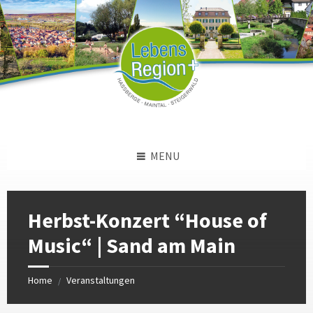
Skip
Skip
Skip
to
to
to
content
left
footer
sidebar
MENU
Herbst-Konzert “House of
Music“ | Sand am Main
Home
Veranstaltungen
/