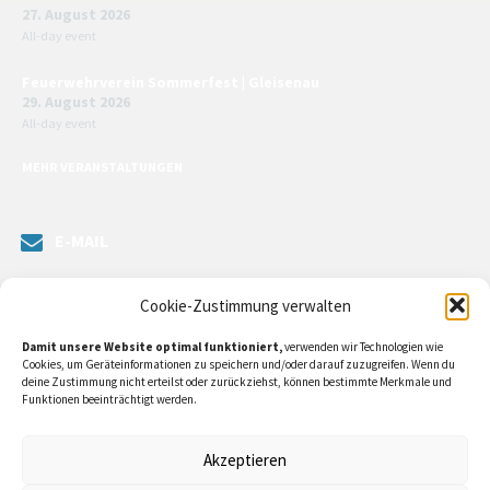
27. August 2026
All-day event
Feuerwehrverein Sommerfest | Gleisenau
29. August 2026
All-day event
MEHR VERANSTALTUNGEN
E-MAIL
Senden Sie uns eine Nachricht. Sie können unsere ILE-Managerin
Cookie-Zustimmung verwalten
kontaktieren oder direkt an unsere Bürgermeister/in schreiben.
Damit unsere Website optimal funktioniert,
verwenden wir Technologien wie
Klicken Sie
hier…
Cookies, um Geräteinformationen zu speichern und/oder darauf zuzugreifen. Wenn du
deine Zustimmung nicht erteilst oder zurückziehst, können bestimmte Merkmale und
Funktionen beeinträchtigt werden.
RECHTLICHE INFORMATIONEN
Akzeptieren
Impressum