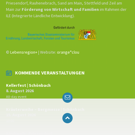
Priesendorf, Rauhenebrach, Sand am Main, Stettfeld und Zeil am
Main zur
Förderung von Wirtschaft und Familien
im Rahmen der
ILE (Integrierte Ländliche Entwicklung).
©
Lebensregion+
| Website:
orange°clou
KOMMENDE VERANSTALTUNGEN
Kellerfest | Schönbach
8. August 2026
Email
All-day event
Kräuterweihe – Bergmesse | Schönbach
15. August 2026
10:00
Kirchweih | Priesendorf