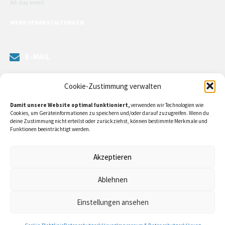
All-day event
MEHR VERANSTALTUNGEN
E-MAIL
Senden Sie uns eine Nachricht. Sie können unsere ILE-Managerin
Cookie-Zustimmung verwalten
kontaktieren oder direkt an unsere Bürgermeister/in schreiben.
Damit unsere Website optimal funktioniert,
verwenden wir Technologien wie
Klicken Sie
hier…
Cookies, um Geräteinformationen zu speichern und/oder darauf zuzugreifen. Wenn du
deine Zustimmung nicht erteilst oder zurückziehst, können bestimmte Merkmale und
Funktionen beeinträchtigt werden.
RECHTLICHE INFORMATIONEN
Akzeptieren
Impressum
Ablehnen
Datenschutzerklärung
Einstellungen ansehen
Cookie-Richtlinie (EU)