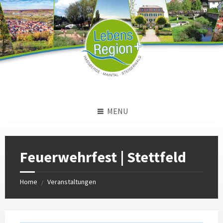
Skip
Skip
Skip
to
to
to
content
left
footer
sidebar
MENU
Feuerwehrfest | Stettfeld
Home
Veranstaltungen
/