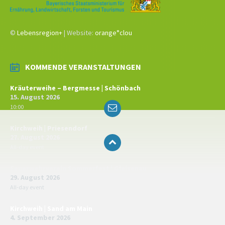
©
Lebensregion+
| Website:
orange°clou
KOMMENDE VERANSTALTUNGEN
Kräuterweihe – Bergmesse | Schönbach
15. August 2026
Email
10:00
Kirchweih | Priesendorf
27. August 2026
All-day event
Feuerwehrverein Sommerfest | Gleisenau
29. August 2026
All-day event
Kirchweih | Sand am Main
4. September 2026