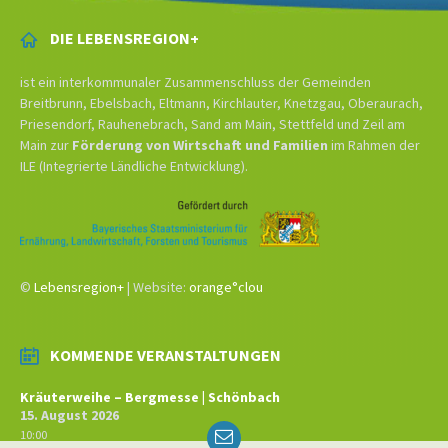
DIE LEBENSREGION+
ist ein interkommunaler Zusammenschluss der Gemeinden
Breitbrunn, Ebelsbach, Eltmann, Kirchlauter, Knetzgau, Oberaurach,
Priesendorf, Rauhenebrach, Sand am Main, Stettfeld und Zeil am
Main zur
Förderung von Wirtschaft und Familien
im Rahmen der
ILE (Integrierte Ländliche Entwicklung).
©
Lebensregion+
| Website:
orange°clou
KOMMENDE VERANSTALTUNGEN
Kräuterweihe – Bergmesse | Schönbach
15. August 2026
Email
10:00