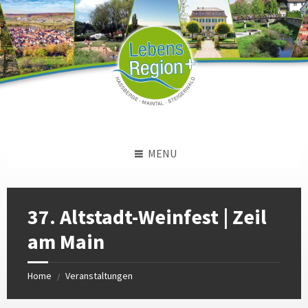
Skip
Skip
Skip
to
to
to
content
left
footer
sidebar
MENU
37. Altstadt-Weinfest | Zeil
am Main
Home
Veranstaltungen
/