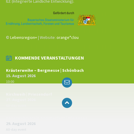
ILE (Integrierte Ländliche Entwicklung).
©
Lebensregion+
| Website:
orange°clou
KOMMENDE VERANSTALTUNGEN
Kräuterweihe – Bergmesse | Schönbach
15. August 2026
Email
10:00
Kirchweih | Priesendorf
27. August 2026
All-day event
Feuerwehrverein Sommerfest | Gleisenau
29. August 2026
All-day event