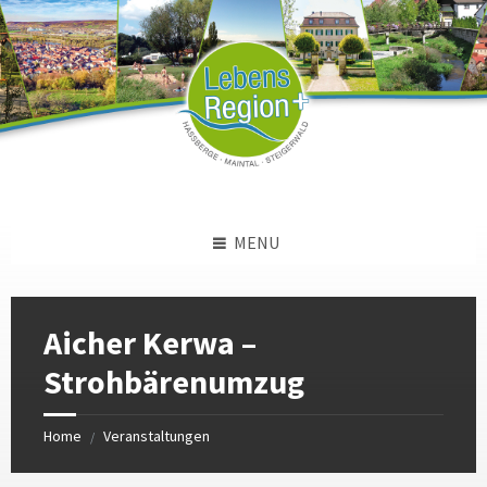
Skip
Skip
Skip
to
to
to
content
left
footer
sidebar
MENU
Aicher Kerwa –
Strohbärenumzug
Home
Veranstaltungen
/