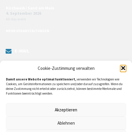
Kirchweih | Sand am Main
4. September 2026
All-day event
MEHR VERANSTALTUNGEN
E-MAIL
Senden Sie uns eine Nachricht. Sie können unsere ILE-Managerin
Cookie-Zustimmung verwalten
kontaktieren oder direkt an unsere Bürgermeister/in schreiben.
Damit unsere Website optimal funktioniert,
verwenden wir Technologien wie
Klicken Sie
hier…
Cookies, um Geräteinformationen zu speichern und/oder darauf zuzugreifen. Wenn du
deine Zustimmung nicht erteilst oder zurückziehst, können bestimmte Merkmale und
Funktionen beeinträchtigt werden.
RECHTLICHE INFORMATIONEN
Akzeptieren
Impressum
Ablehnen
Datenschutzerklärung