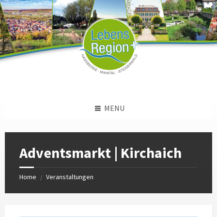
Skip
Skip
Skip
to
to
to
content
left
footer
sidebar
MENU
Adventsmarkt | Kirchaich
Home
Veranstaltungen
/