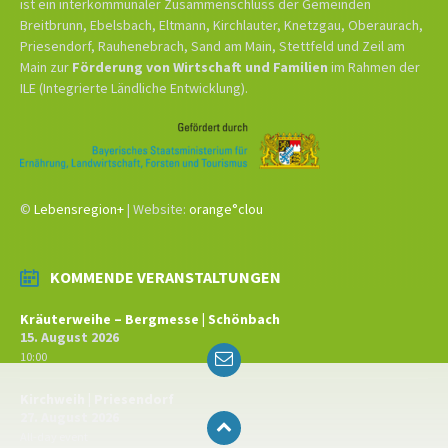
ist ein interkommunaler Zusammenschluss der Gemeinden
Breitbrunn, Ebelsbach, Eltmann, Kirchlauter, Knetzgau, Oberaurach,
Priesendorf, Rauhenebrach, Sand am Main, Stettfeld und Zeil am
Main zur
Förderung von Wirtschaft und Familien
im Rahmen der
ILE (Integrierte Ländliche Entwicklung).
©
Lebensregion+
| Website:
orange°clou
KOMMENDE VERANSTALTUNGEN
Kräuterweihe – Bergmesse | Schönbach
15. August 2026
Email
10:00
Kirchweih | Priesendorf
27. August 2026
All-day event