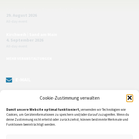
Feuerwehrverein Sommerfest | Gleisenau
29. August 2026
All-day event
Kirchweih | Sand am Main
4. September 2026
All-day event
MEHR VERANSTALTUNGEN
E-MAIL
Senden Sie uns eine Nachricht. Sie können unsere ILE-Managerin
Cookie-Zustimmung verwalten
kontaktieren oder direkt an unsere Bürgermeister/in schreiben.
Damit unsere Website optimal funktioniert,
verwenden wir Technologien wie
Klicken Sie
hier…
Cookies, um Geräteinformationen zu speichern und/oder darauf zuzugreifen. Wenn du
deine Zustimmung nicht erteilst oder zurückziehst, können bestimmte Merkmale und
Funktionen beeinträchtigt werden.
RECHTLICHE INFORMATIONEN