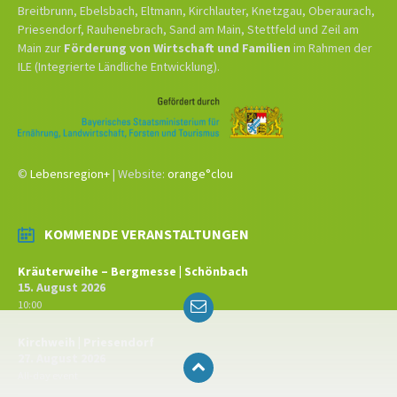
Breitbrunn, Ebelsbach, Eltmann, Kirchlauter, Knetzgau, Oberaurach,
Priesendorf, Rauhenebrach, Sand am Main, Stettfeld und Zeil am
Main zur
Förderung von Wirtschaft und Familien
im Rahmen der
ILE (Integrierte Ländliche Entwicklung).
©
Lebensregion+
| Website:
orange°clou
KOMMENDE VERANSTALTUNGEN
Kräuterweihe – Bergmesse | Schönbach
15. August 2026
Email
10:00
Kirchweih | Priesendorf
27. August 2026
All-day event