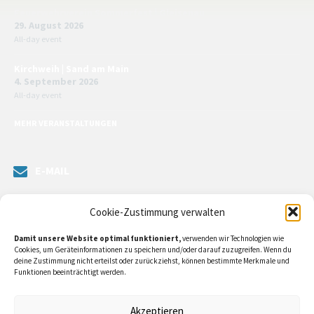
Feuerwehrverein Sommerfest | Gleisenau
29. August 2026
All-day event
Kirchweih | Sand am Main
4. September 2026
All-day event
MEHR VERANSTALTUNGEN
E-MAIL
Senden Sie uns eine Nachricht. Sie können unsere ILE-Managerin
Cookie-Zustimmung verwalten
kontaktieren oder direkt an unsere Bürgermeister/in schreiben.
Damit unsere Website optimal funktioniert,
verwenden wir Technologien wie
Klicken Sie
hier…
Cookies, um Geräteinformationen zu speichern und/oder darauf zuzugreifen. Wenn du
deine Zustimmung nicht erteilst oder zurückziehst, können bestimmte Merkmale und
Funktionen beeinträchtigt werden.
RECHTLICHE INFORMATIONEN
Akzeptieren