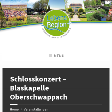
Skip
Skip
Skip
to
to
to
content
left
footer
sidebar
MENU
Schlosskonzert –
Blaskapelle
Oberschwappach
Home
Veranstaltungen
/