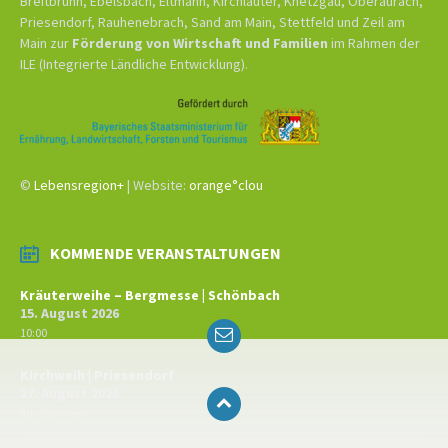
Breitbrunn, Ebelsbach, Eltmann, Kirchlauter, Knetzgau, Oberaurach,
Priesendorf, Rauhenebrach, Sand am Main, Stettfeld und Zeil am
Main zur
Förderung von Wirtschaft und Familien
im Rahmen der
ILE (Integrierte Ländliche Entwicklung).
©
Lebensregion+
| Website:
orange°clou
KOMMENDE VERANSTALTUNGEN
Kräuterweihe – Bergmesse | Schönbach
15. August 2026
Email
10:00
Kirchweih | Priesendorf
27. August 2026
All-day event