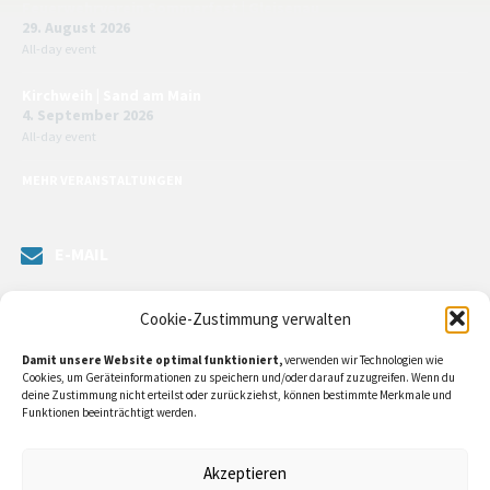
Feuerwehrverein Sommerfest | Gleisenau
29. August 2026
All-day event
Kirchweih | Sand am Main
4. September 2026
All-day event
MEHR VERANSTALTUNGEN
E-MAIL
Senden Sie uns eine Nachricht. Sie können unsere ILE-Managerin
Cookie-Zustimmung verwalten
kontaktieren oder direkt an unsere Bürgermeister/in schreiben.
Damit unsere Website optimal funktioniert,
verwenden wir Technologien wie
Klicken Sie
hier…
Cookies, um Geräteinformationen zu speichern und/oder darauf zuzugreifen. Wenn du
deine Zustimmung nicht erteilst oder zurückziehst, können bestimmte Merkmale und
Funktionen beeinträchtigt werden.
RECHTLICHE INFORMATIONEN
Akzeptieren