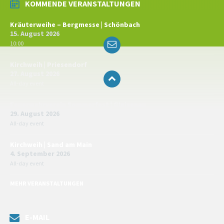
KOMMENDE VERANSTALTUNGEN
Kräuterweihe – Bergmesse | Schönbach
15. August 2026
Email
10:00
Kirchweih | Priesendorf
27. August 2026
All-day event
Feuerwehrverein Sommerfest | Gleisenau
29. August 2026
All-day event
Kirchweih | Sand am Main
4. September 2026
All-day event
MEHR VERANSTALTUNGEN
E-MAIL