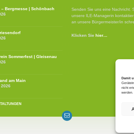
e – Bergmesse | Schönbach
Senden Sie uns eine Nachricht. 
026
unsere ILE-Managerin kontaktier
an unsere Bürgermeister/in schr
Priesendorf
Klicken Sie
hier…
026
ein Sommerfest | Gleisenau
026
Damit u
Sand am Main
Gerätein
 2026
nicht er
werden.
TALTUNGEN
A
Email