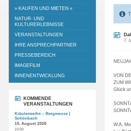
» KAUFEN UND MIETEN «
T
NATUR- UND
KULTURERLEBNISSE
VERANSTALTUNGEN
Da
7. 
IHRE ANSPRECHPARTNER
PRESSEBEREICH
NEUJAH
IMAGEFILM
VON DE
INNENENTWICKLUNG
ZUM W
Glück u
KOMMENDE
SONNTA
VERANSTALTUNGEN
SONNTA
Kräuterweihe – Bergmesse |
Schönbach
15. August 2026
W.A. Moz
10:00