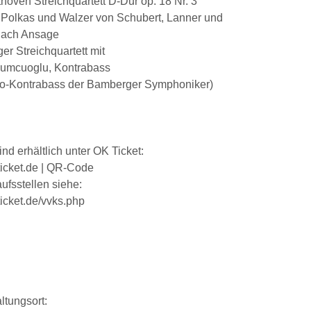
thoven Streichquartett D-Dur op. 18 Nr. 3
, Polkas und Walzer von Schubert, Lanner und
nach Ansage
r Streichquartett mit
umcuoglu, Kontrabass
olo-Kontrabass der Bamberger Symphoniker)
ind erhältlich unter OK Ticket:
icket.de | QR-Code
ufsstellen siehe:
icket.de/vvks.php
ltungsort: