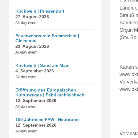
L.v. Bee
Ländler
Kirchweih | Priesendorf
Strauß 
27. August 2026
Bamberge
All-day event
Orçun M
Feuerwehrverein Sommerfest |
(Stv. S
Gleisenau
29. August 2026
All-day event
Kirchweih | Sand am Main
Karten s
4. September 2026
www.okt
All-day event
Vorverka
www.okt
Eröffnung des Europäischen
Kulturweges | Fabrikschleichach
12. September 2026
All-day event
150 Jahrfeier, FFW | Neubrunn
12. September 2026
All-day event
Veransta