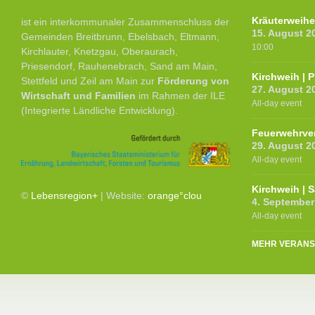
Kräuterweih
ist ein interkommunaler Zusammenschluss der
15. August 2
Gemeinden Breitbrunn, Ebelsbach, Eltmann,
10:00
Kirchlauter, Knetzgau, Oberaurach,
Priesendorf, Rauhenebrach, Sand am Main,
Kirchweih | 
Stettfeld und Zeil am Main zur
Förderung von
27. August 2
Wirtschaft und Familien
im Rahmen der ILE
All-day event
(Integrierte Ländliche Entwicklung).
Feuerwehrver
29. August 2
All-day event
Kirchweih | 
©
Lebensregion+
| Website:
orange°clou
4. September
All-day event
MEHR VERANS