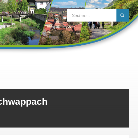
SEARCH:
chwappach