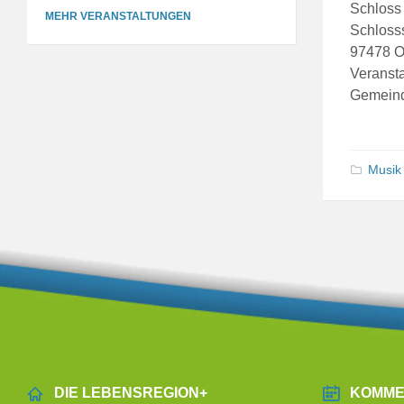
Schloss
MEHR VERANSTALTUNGEN
Schloss
97478 
Veransta
Gemein
Musik
DIE LEBENSREGION+
KOMME