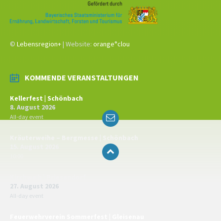
©
Lebensregion+
| Website:
orange°clou
KOMMENDE VERANSTALTUNGEN
Kellerfest | Schönbach
8. August 2026
Email
All-day event
Kräuterweihe – Bergmesse | Schönbach
15. August 2026
10:00
Kirchweih | Priesendorf
27. August 2026
All-day event
Feuerwehrverein Sommerfest | Gleisenau