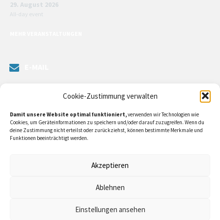
29. August 2026
All-day event
MEHR VERANSTALTUNGEN
E-MAIL
Senden Sie uns eine Nachricht. Sie können unsere ILE-Managerin
Cookie-Zustimmung verwalten
kontaktieren oder direkt an unsere Bürgermeister/in schreiben.
Damit unsere Website optimal funktioniert,
verwenden wir Technologien wie
Klicken Sie
hier…
Cookies, um Geräteinformationen zu speichern und/oder darauf zuzugreifen. Wenn du
deine Zustimmung nicht erteilst oder zurückziehst, können bestimmte Merkmale und
Funktionen beeinträchtigt werden.
RECHTLICHE INFORMATIONEN
Akzeptieren
Impressum
Ablehnen
Datenschutzerklärung
Einstellungen ansehen