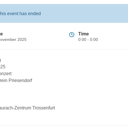
his event has ended
te
Time
November 2025
0:00 - 0:00
g
025
onzert
rein Priesendorf
aurach-Zentrum Trossenfurt