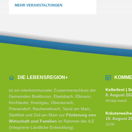
MEHR VERANSTALTUNGEN
DIE LEBENSREGION+
KOMME
Kellerfest |
ist ein interkommunaler Zusammenschluss der
8. August 20
Gemeinden Breitbrunn, Ebelsbach, Eltmann,
All-day event
Kirchlauter, Knetzgau, Oberaurach,
Priesendorf, Rauhenebrach, Sand am Main,
Kräuterweih
Stettfeld und Zeil am Main zur
Förderung von
15. August 2
Wirtschaft und Familien
im Rahmen der ILE
10:00
(Integrierte Ländliche Entwicklung).