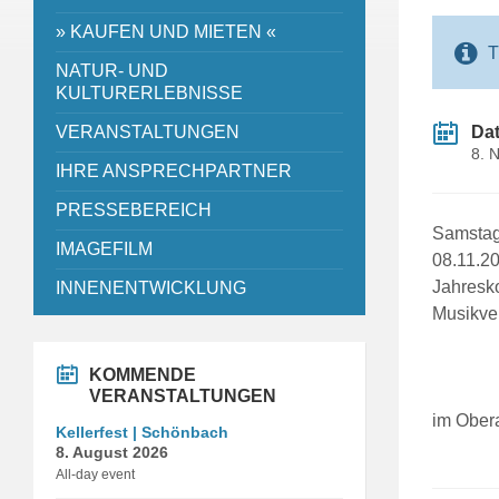
» KAUFEN UND MIETEN «
T
NATUR- UND
KULTURERLEBNISSE
VERANSTALTUNGEN
Da
8. 
IHRE ANSPRECHPARTNER
PRESSEBEREICH
Samsta
IMAGEFILM
08.11.2
Jahresk
INNENENTWICKLUNG
Musikve
KOMMENDE
VERANSTALTUNGEN
im Ober
Kellerfest | Schönbach
8. August 2026
All-day event