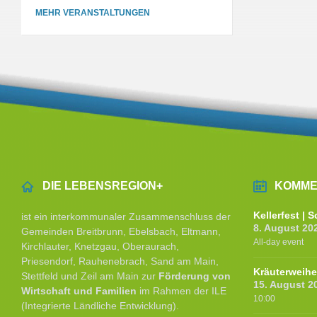
MEHR VERANSTALTUNGEN
DIE LEBENSREGION+
KOMME
Kellerfest |
ist ein interkommunaler Zusammenschluss der
8. August 20
Gemeinden Breitbrunn, Ebelsbach, Eltmann,
All-day event
Kirchlauter, Knetzgau, Oberaurach,
Priesendorf, Rauhenebrach, Sand am Main,
Kräuterweih
Stettfeld und Zeil am Main zur
Förderung von
15. August 2
Wirtschaft und Familien
im Rahmen der ILE
10:00
(Integrierte Ländliche Entwicklung).