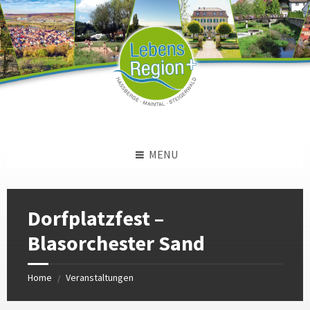
Skip
Skip
Skip
to
to
to
content
left
footer
sidebar
MENU
Dorfplatzfest –
Blasorchester Sand
Home
Veranstaltungen
/