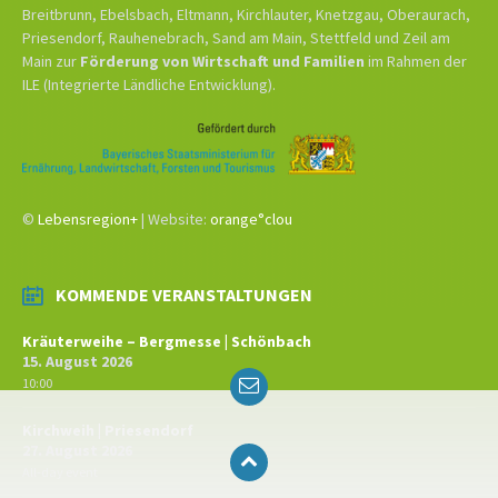
Breitbrunn, Ebelsbach, Eltmann, Kirchlauter, Knetzgau, Oberaurach,
Priesendorf, Rauhenebrach, Sand am Main, Stettfeld und Zeil am
Main zur
Förderung von Wirtschaft und Familien
im Rahmen der
ILE (Integrierte Ländliche Entwicklung).
©
Lebensregion+
| Website:
orange°clou
KOMMENDE VERANSTALTUNGEN
Kräuterweihe – Bergmesse | Schönbach
15. August 2026
Email
10:00
Kirchweih | Priesendorf
27. August 2026
All-day event