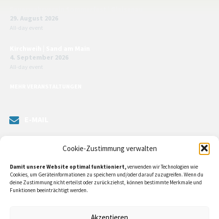
Feuerwehrverein Sommerfest | Gleisenau
29. August 2026
All-day event
Kirchweih | Sand am Main
4. September 2026
All-day event
MEHR VERANSTALTUNGEN
E-MAIL
Senden Sie uns eine Nachricht. Sie können unsere ILE-Managerin
Cookie-Zustimmung verwalten
kontaktieren oder direkt an unsere Bürgermeister/in schreiben.
Damit unsere Website optimal funktioniert,
verwenden wir Technologien wie
Klicken Sie
hier…
Cookies, um Geräteinformationen zu speichern und/oder darauf zuzugreifen. Wenn du
deine Zustimmung nicht erteilst oder zurückziehst, können bestimmte Merkmale und
Funktionen beeinträchtigt werden.
RECHTLICHE INFORMATIONEN
Akzeptieren