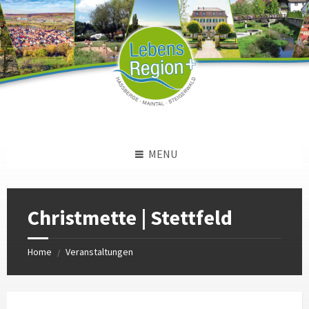
Skip
Skip
Skip
to
to
to
content
left
footer
sidebar
MENU
Christmette | Stettfeld
Home
Veranstaltungen
/