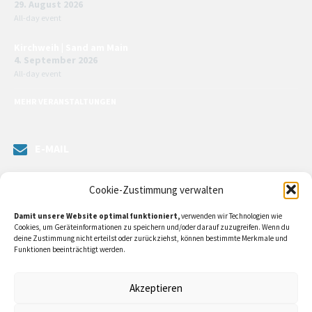
29. August 2026
All-day event
Kirchweih | Sand am Main
4. September 2026
All-day event
MEHR VERANSTALTUNGEN
E-MAIL
Senden Sie uns eine Nachricht. Sie können unsere ILE-Managerin
Cookie-Zustimmung verwalten
kontaktieren oder direkt an unsere Bürgermeister/in schreiben.
Damit unsere Website optimal funktioniert,
verwenden wir Technologien wie
Klicken Sie
hier…
Cookies, um Geräteinformationen zu speichern und/oder darauf zuzugreifen. Wenn du
deine Zustimmung nicht erteilst oder zurückziehst, können bestimmte Merkmale und
Funktionen beeinträchtigt werden.
RECHTLICHE INFORMATIONEN
Akzeptieren
Impressum