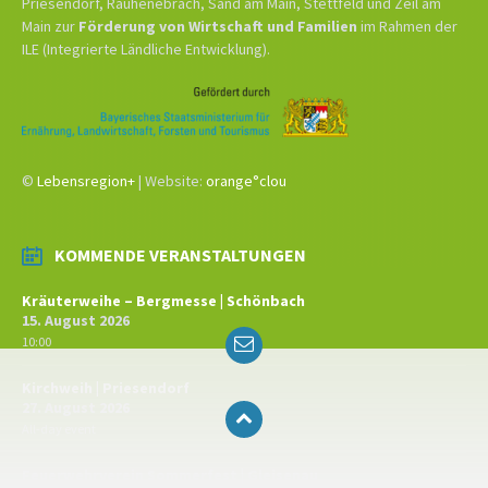
Priesendorf, Rauhenebrach, Sand am Main, Stettfeld und Zeil am
Main zur
Förderung von Wirtschaft und Familien
im Rahmen der
ILE (Integrierte Ländliche Entwicklung).
©
Lebensregion+
| Website:
orange°clou
KOMMENDE VERANSTALTUNGEN
Kräuterweihe – Bergmesse | Schönbach
15. August 2026
Email
10:00
Kirchweih | Priesendorf
27. August 2026
All-day event
Feuerwehrverein Sommerfest | Gleisenau