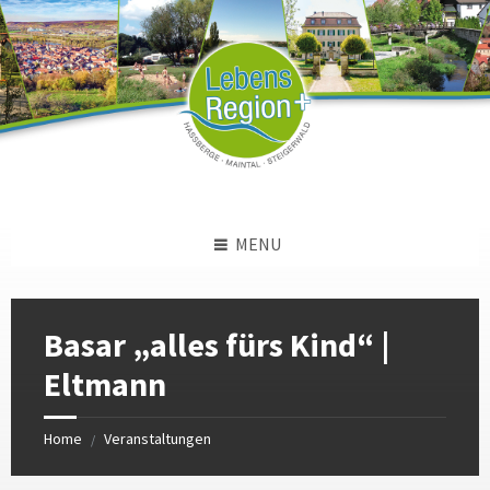
Skip
Skip
Skip
to
to
to
content
left
footer
sidebar
MENU
Basar „alles fürs Kind“ |
Eltmann
Home
Veranstaltungen
/