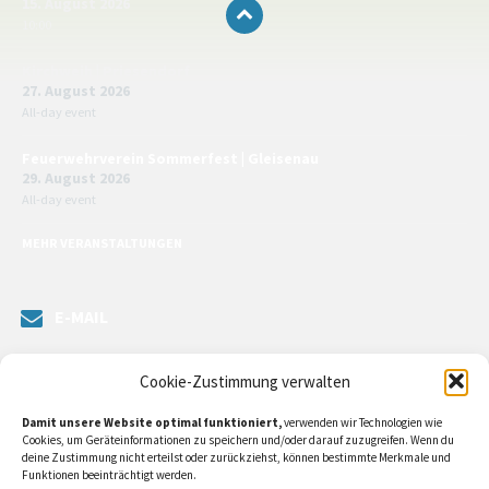
15. August 2026
10:00
Kirchweih | Priesendorf
27. August 2026
All-day event
Feuerwehrverein Sommerfest | Gleisenau
29. August 2026
All-day event
MEHR VERANSTALTUNGEN
E-MAIL
Senden Sie uns eine Nachricht. Sie können unsere ILE-Managerin
Cookie-Zustimmung verwalten
kontaktieren oder direkt an unsere Bürgermeister/in schreiben.
Damit unsere Website optimal funktioniert,
verwenden wir Technologien wie
Klicken Sie
hier…
Cookies, um Geräteinformationen zu speichern und/oder darauf zuzugreifen. Wenn du
deine Zustimmung nicht erteilst oder zurückziehst, können bestimmte Merkmale und
Funktionen beeinträchtigt werden.