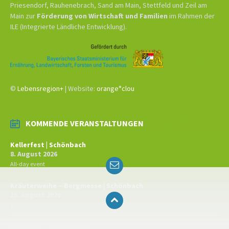
Priesendorf, Rauhenebrach, Sand am Main, Stettfeld und Zeil am
Main zur
Förderung von Wirtschaft und Familien
im Rahmen der
ILE (Integrierte Ländliche Entwicklung).
©
Lebensregion+
| Website:
orange°clou
KOMMENDE VERANSTALTUNGEN
Kellerfest | Schönbach
8. August 2026
Email
All-day event
Kräuterweihe – Bergmesse | Schönbach
15. August 2026
10:00
Kirchweih | Priesendorf