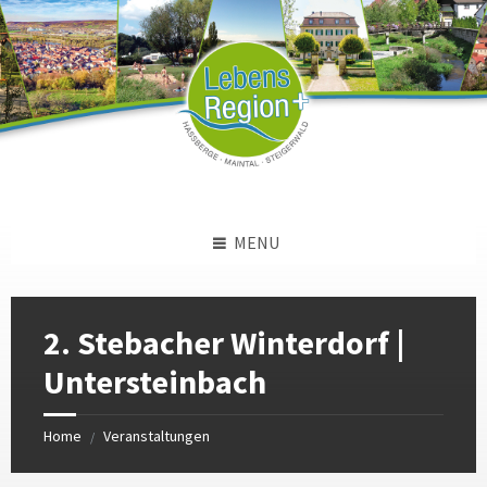
Skip
Skip
Skip
to
to
to
content
left
footer
sidebar
MENU
2. Stebacher Winterdorf |
Untersteinbach
Home
Veranstaltungen
/