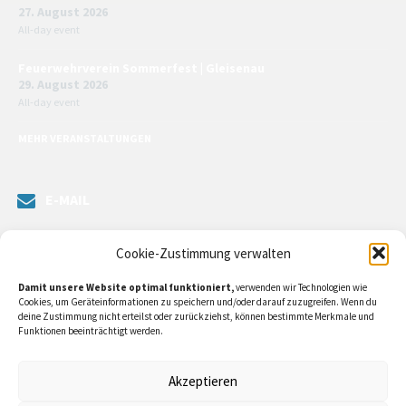
27. August 2026
All-day event
Feuerwehrverein Sommerfest | Gleisenau
29. August 2026
All-day event
MEHR VERANSTALTUNGEN
E-MAIL
Senden Sie uns eine Nachricht. Sie können unsere ILE-Managerin
Cookie-Zustimmung verwalten
kontaktieren oder direkt an unsere Bürgermeister/in schreiben.
Damit unsere Website optimal funktioniert,
verwenden wir Technologien wie
Klicken Sie
hier…
Cookies, um Geräteinformationen zu speichern und/oder darauf zuzugreifen. Wenn du
deine Zustimmung nicht erteilst oder zurückziehst, können bestimmte Merkmale und
Funktionen beeinträchtigt werden.
RECHTLICHE INFORMATIONEN
Akzeptieren
Impressum