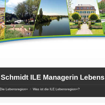
a Schmidt ILE Managerin Lebens
Die Lebensregion+
Was ist die ILE Lebensregion+?
/