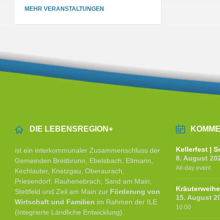
MEHR VERANSTALTUNGEN
DIE LEBENSREGION+
KOMME
Kellerfest |
ist ein interkommunaler Zusammenschluss der
8. August 20
Gemeinden Breitbrunn, Ebelsbach, Eltmann,
All-day event
Kirchlauter, Knetzgau, Oberaurach,
Priesendorf, Rauhenebrach, Sand am Main,
Kräuterweih
Stettfeld und Zeil am Main zur
Förderung von
15. August 2
Wirtschaft und Familien
im Rahmen der ILE
10:00
(Integrierte Ländliche Entwicklung).